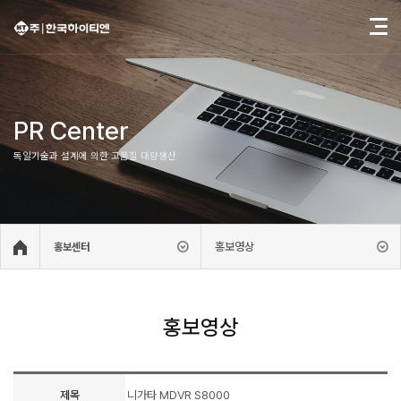
PR Center
독일기술과 설계에 의한 고품질 대량생산
홍보영상
홍보센터
홍보영상
제목
니가타 MDVR S8000