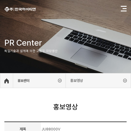
PR Center
독일기술과 설계에 의한 고품질 대량생산
홍보영상
홍보센터
홍보영상
제목
JU88000V